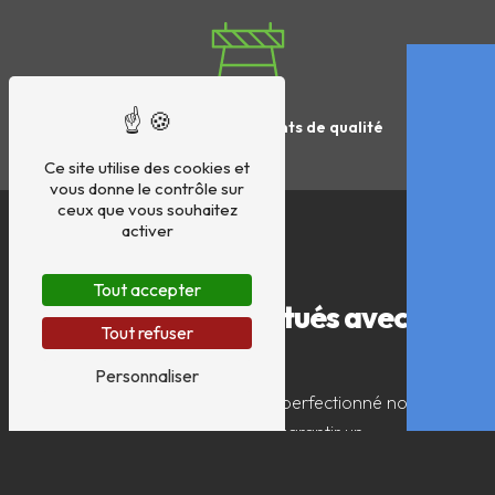
Matériel et équipements de qualité
Ce site utilise des cookies et
vous donne le contrôle sur
ceux que vous souhaitez
activer
LE FORAGE D'EAU
Tout accepter
Des travaux effectués avec
Tout refuser
sérieux
Personnaliser
Au fil des années, nous avons perfectionné nos
méthodes de forage
afin de garantir un
approvisionnement en eau
rapide et efficace sur
votre site.